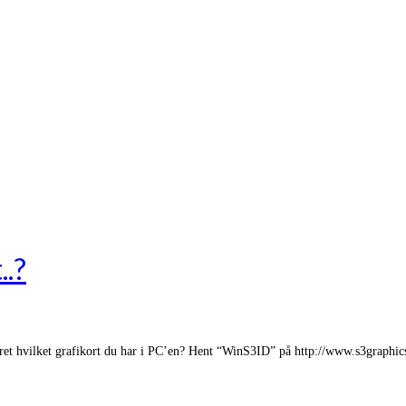
..?
teret hvilket grafikort du har i PC’en? Hent “WinS3ID” på http://www.s3graphic